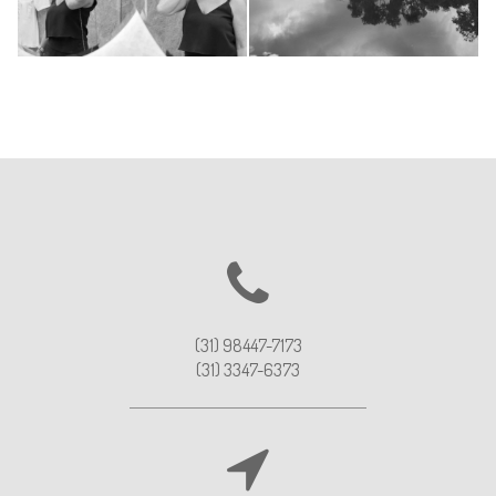
855
335
0
0
(31) 98447-7173
(31) 3347-6373