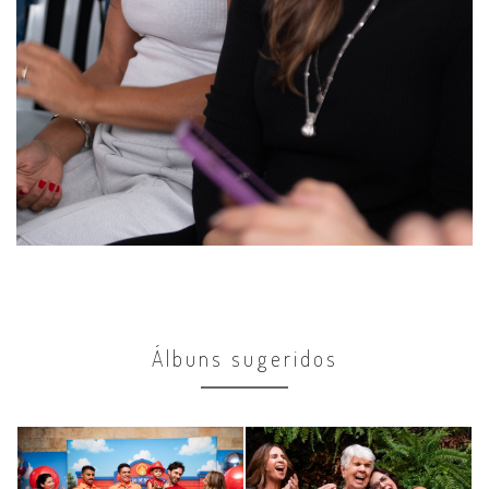
Álbuns sugeridos
Comemorações
Comemorações
4 anos Matheus
90 anos Maria