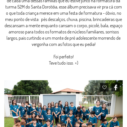
de cada uma dessas famílias que eu estive junto na formatura da
turma 52M do Santa Dorotéia, esse álbum precisava vir pra cá com
o que toda criança merece em uma festa de formatura - óbvio, no
meu ponto de vista: pés descalços, chuva, piscina, brincadeiras que
descansam a mente enquanto cansam o corpo, picolé, bala, espaço
amoroso para todos os formatos de núcleos familiares, sorrisos
largos, pais curtindo e um monte de pré adolescente morrendo de
vergonha com as fotos que eu pedia!
Foi perfeito!
Teve tudo isso. =)