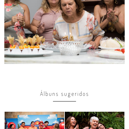
Álbuns sugeridos
Comemorações
Comemorações
4 anos Matheus
90 anos Maria