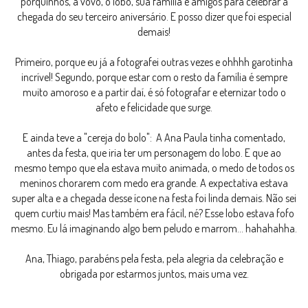
porquinhos, a vovó, o lobo, sua família e amigos para celebrar a
chegada do seu terceiro aniversário. E posso dizer que foi especial
demais!
Primeiro, porque eu já a fotografei outras vezes e ohhhh garotinha
incrível! Segundo, porque estar com o resto da família é sempre
muito amoroso e a partir daí, é só fotografar e eternizar todo o
afeto e felicidade que surge.
E ainda teve a "cereja do bolo": A Ana Paula tinha comentado,
antes da festa, que iria ter um personagem do lobo. E que ao
mesmo tempo que ela estava muito animada, o medo de todos os
meninos chorarem com medo era grande. A expectativa estava
super alta e a chegada desse ícone na festa foi linda demais. Não sei
quem curtiu mais! Mas também era fácil, né? Esse lobo estava fofo
mesmo. Eu lá imaginando algo bem peludo e marrom... hahahahha.
Ana, Thiago, parabéns pela festa, pela alegria da celebração e
obrigada por estarmos juntos, mais uma vez.