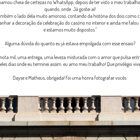
ou cheia de certezas no WhatsApp, depois de ter visto o meu trabalho 
quando, onde. Já gostei aí!
ambém o lado dela muito amoroso, contando da história dos dois como c
har a decoração da celebração do casório no interior e ainda me falou as
e estamos muito dispostos."
Alguma dúvida do quanto eu já estava empolgada com esse ensaio?
l nota mil, uma entrega, uma leveza misturada com o amor que pulsa entre
es dias onde eu terminei assim: eu amo meu trabalho! Que privilégio vive
Dayse e Matheus, obrigada! Foi uma honra fotografar vocês.