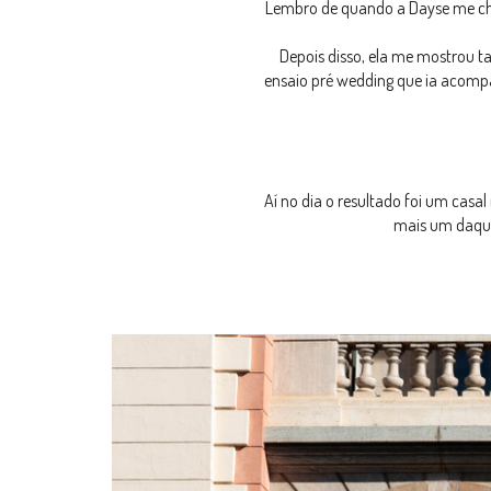
Lembro de quando a Dayse me cham
Depois disso, ela me mostrou t
ensaio pré wedding que ia acompan
Aí no dia o resultado foi um casa
mais um daquel