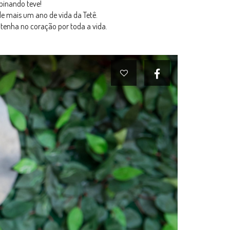
binando teve!
e mais um ano de vida da Tetê.
ntenha no coração por toda a vida.